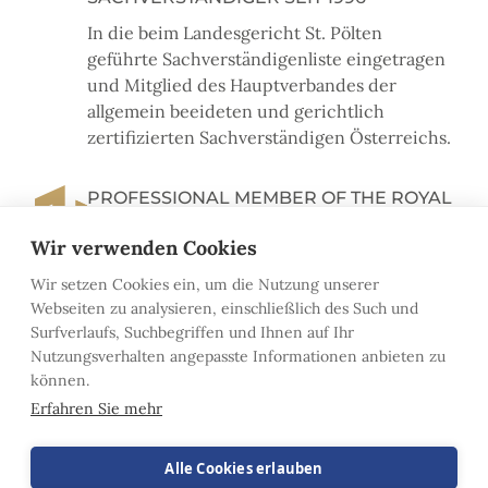
In die beim Landesgericht St. Pölten
geführte Sachverständigenliste eingetragen
und Mitglied des Hauptverbandes der
allgemein beeideten und gerichtlich
zertifizierten Sachverständigen Österreichs.
PROFESSIONAL MEMBER OF THE ROYAL
INSITUTION OF CHARTERED
Wir verwenden Cookies
SURVEYORS SEIT 2009
Wir setzen Cookies ein, um die Nutzung unserer
The Royal Institution of Chartered Surveyors
Webseiten zu analysieren, einschließlich des Such und
(RICS) wurde 1868 gegründet und ist ein
Surfverlaufs, Suchbegriffen und Ihnen auf Ihr
weltweit tätiger Berufsverband für die
Nutzungsverhalten angepasste Informationen anbieten zu
Förderung und Aufrechterhaltung hoher
können.
Standards in Ausbildung und
Erfahren Sie mehr
Berufsausübung.
Alle Cookies erlauben
RECOGNISED EUROPEAN VALUER SEIT